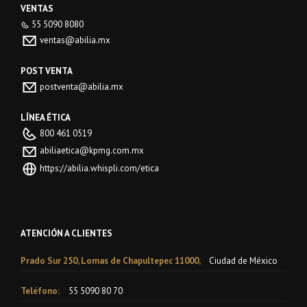
VENTAS
55 5090 8080
ventas@abilia.mx
POST VENTA
postventa@abilia.mx
LÍNEA ÉTICA
800 461 0519
abiliaetica@kpmg.com.mx
https://abilia.whispli.com/etica
ATENCIÓN A CLIENTES
Prado Sur 250, Lomas de Chapultepec 11000,
Ciudad de México
Teléfono:
55 5090 80 70