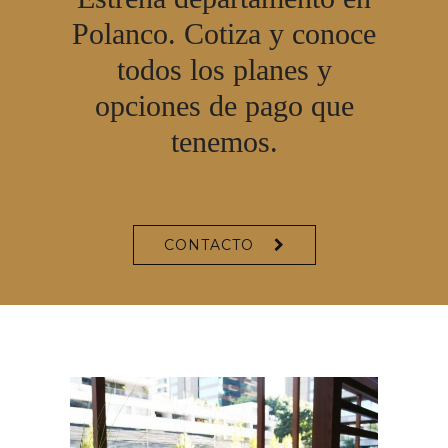
Polanco. Cotiza y conoce
todos los planes y
opciones de pago que
tenemos.
CONTACTO