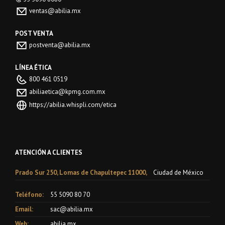
ventas@abilia.mx
POST VENTA
postventa@abilia.mx
LÍNEA ÉTICA
800 461 0519
abiliaetica@kpmg.com.mx
https://abilia.whispli.com/etica
ATENCIÓN A CLIENTES
Prado Sur 250, Lomas de Chapultepec 11000,
Ciudad de México
Teléfono:
55 5090 80 70
Email:
sac@abilia.mx
Web:
abilia.mx