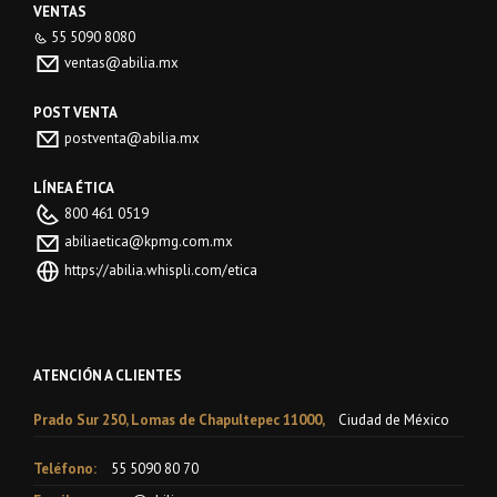
VENTAS
55 5090 8080
ventas@abilia.mx
POST VENTA
postventa@abilia.mx
LÍNEA ÉTICA
800 461 0519
abiliaetica@kpmg.com.mx
https://abilia.whispli.com/etica
ATENCIÓN A CLIENTES
Prado Sur 250, Lomas de Chapultepec 11000,
Ciudad de México
Teléfono:
55 5090 80 70