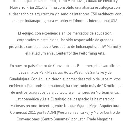
distintas partes del mundo, como Vancouver, Ciudad de México y
Nueva York. En 2013, la firma consolidó una alianza estratégica con
el despacho de arquitectura y diseño de interiores CS0 Architects, con
sede en Indianápolis, para establecer Edmonds International USA.
El equipo, con experiencia en los mercados de educación,
corporativo e institucional, ha sido responsable de grandes
proyectos como el nuevo Aeropuerto de Indianápolis, el JW Marriot y
el Palladium en el Center for the Performing Arts.
En nuestro país: Centro de Convenciones Banamex, el desarrollo de
usos mixtos Park Plaza, los Hotel Westin de Santa Fe y de
Guadalajara. Con Abilia hicieron el primer desarrollo de usos mixtos
en México. Edmonds International, ha construido más de 18 millones
de metros cuadrados de arquitectura e interiores en Norteamérica,
Latinoamérica y Asia. El trabajo del despacho le ha merecido
valiosos reconocimientos, entre los que figuran Mejor Arquitectura
Comercial 2011 por la ADMI (Westin en Santa Fe), y Mejor Centro de
Convenciones (Centro Banamex) por Latin Trade Magazine.