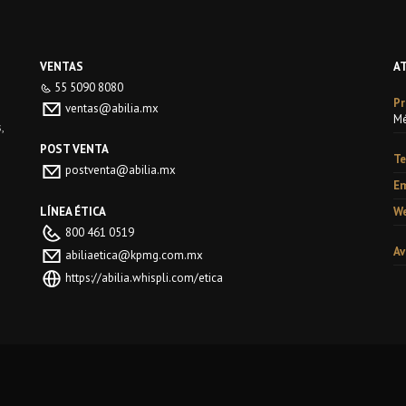
VENTAS
A
55 5090 8080
Pr
ventas@abilia.mx
Mé
,
POST VENTA
Te
postventa@abilia.mx
Em
LÍNEA ÉTICA
We
800 461 0519
Av
abiliaetica@kpmg.com.mx
https://abilia.whispli.com/etica