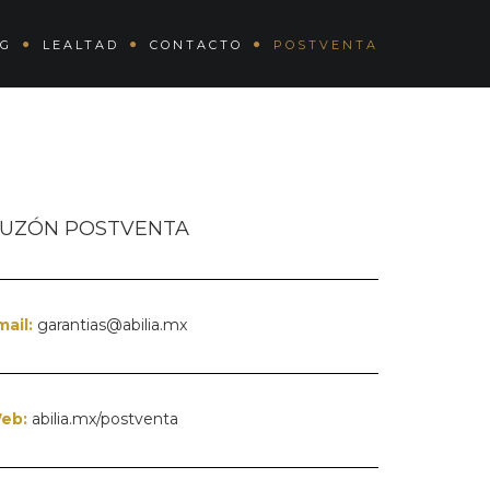
OG
LEALTAD
CONTACTO
POSTVENTA
UZÓN POSTVENTA
mail:
garantias@abilia.mx
eb:
abilia.mx/postventa