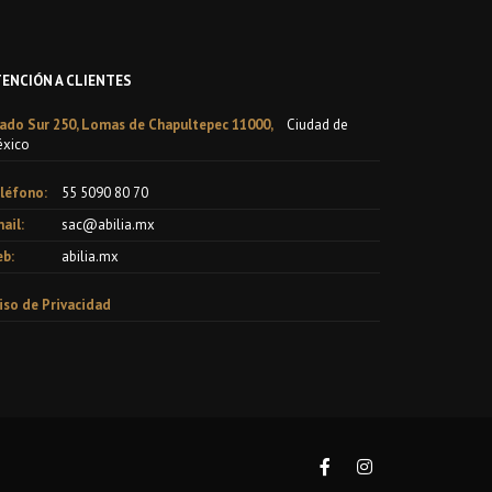
TENCIÓN A CLIENTES
ado Sur 250, Lomas de Chapultepec 11000,
Ciudad de
xico
léfono:
55 5090 80 70
ail:
sac@abilia.mx
b:
abilia.mx
iso de Privacidad