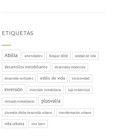
ETIQUETAS
Abilia
amenidades
Bosque 6060
calidad de vida
desarrollos inmobiliarios
desarrollos modernos
estilo de vida
desarrollo verticales
exclusividad
inversión
inversión inmobiliaria
lujo residencial
plusvalía
mercado inmobiliario
plusvalía Abilia desarrollo urbano
transformación urbana
vida urbana
vivir bien