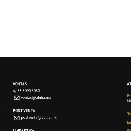
VENTAS
A
55 5090 8080
Pr
ventas@abilia.mx
Mé
,
POST VENTA
Te
postventa@abilia.mx
Em
LÍNEA ÉTICA
We