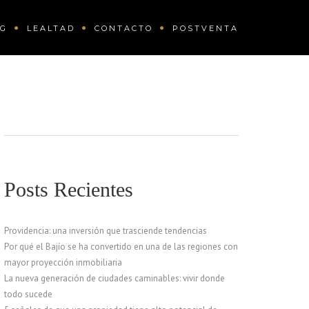
OG
LEALTAD
CONTACTO
POSTVENTA
Posts Recientes
Providencia: una inversión que trasciende tendencias
Por qué el Bajío se ha convertido en una de las regiones con
mayor proyección inmobiliaria
La nueva generación de ciudades caminables: vivir donde
todo sucede