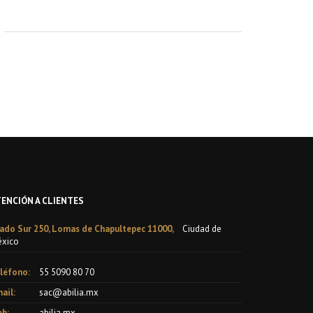
TENCIÓN A CLIENTES
ado Sur 250, Lomas de Chapultepec 11000,
Ciudad de
xico
léfono:
55 5090 80 70
ail:
sac@abilia.mx
b:
abilia.mx