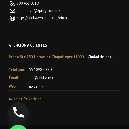
800 461 0519
abiliaetica@kpmg.com.mx
https://abilia.whispli.com/etica
ATENCIÓN A CLIENTES
Prado Sur 250, Lomas de Chapultepec 11000,
Ciudad de México
Teléfono:
55 5090 80 70
Email:
sac@abilia.mx
Web:
abilia.mx
Aviso de Privacidad