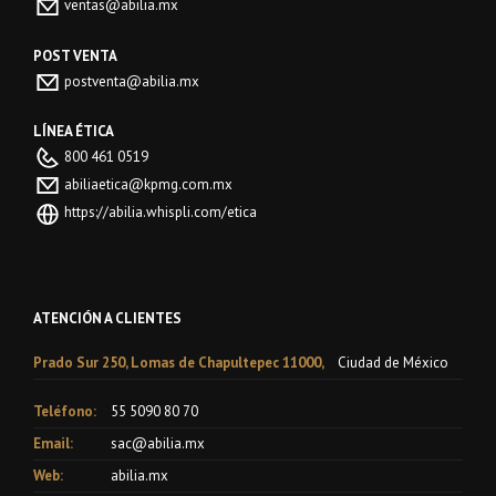
ventas@abilia.mx
POST VENTA
postventa@abilia.mx
LÍNEA ÉTICA
800 461 0519
abiliaetica@kpmg.com.mx
https://abilia.whispli.com/etica
ATENCIÓN A CLIENTES
Prado Sur 250, Lomas de Chapultepec 11000,
Ciudad de México
Teléfono:
55 5090 80 70
Email:
sac@abilia.mx
Web:
abilia.mx